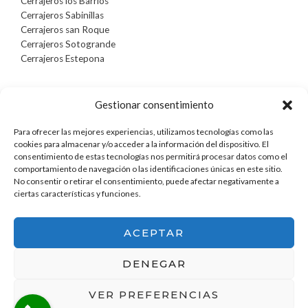
Cerrajeros los Barrios
Cerrajeros Sabinillas
Cerrajeros san Roque
Cerrajeros Sotogrande
Cerrajeros Estepona
Gestionar consentimiento
OTROS LINKS DE INTERÉS
Para ofrecer las mejores experiencias, utilizamos tecnologías como las
Cerrajeros Madrid
cookies para almacenar y/o acceder a la información del dispositivo. El
Reparacion cajas fuertes Madrid
consentimiento de estas tecnologías nos permitirá procesar datos como el
Apertura cajas fuertes Madrid
comportamiento de navegación o las identificaciones únicas en este sitio.
Cabinas Audiométricas
No consentir o retirar el consentimiento, puede afectar negativamente a
ciertas características y funciones.
Veterinario en Aguilar de Campoo
ACEPTAR
DENEGAR
Copyright © 2026 CERRAJEROS ALGECIRAS
676.77.28.79 ➨
VER PREFERENCIAS
PROFESIONALES | Powered by CERRAJEROS ALGECIRAS