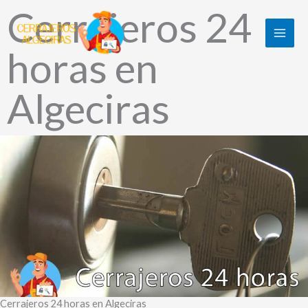
Ir
Cerrajeros 24
al
contenido
horas en
Algeciras
Cerrajeros 24 horas en Algeciras